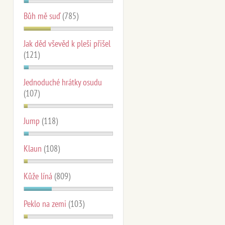
Bůh mě suď
(785)
Jak děd vševěd k pleši přišel
(121)
Jednoduché hrátky osudu
(107)
Jump
(118)
Klaun
(108)
Kůže líná
(809)
Peklo na zemi
(103)