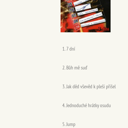
1. 7 dní
2. Bůh mě suď
3. Jak děd vševěd k pleši přišel
4. Jednoduché hrátky osudu
5. Jump