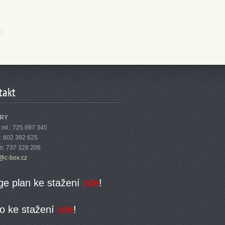
takt
RY
 ml.: 725 897 345
n: 602 392 625
: 737 328 206
y@c
-box.cz
ge plan ke stažení
zde
!
o ke stažení
zde
!