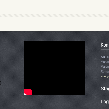
Kon
ARTE
Martin
Marti
Roman
arter
Sta
Log