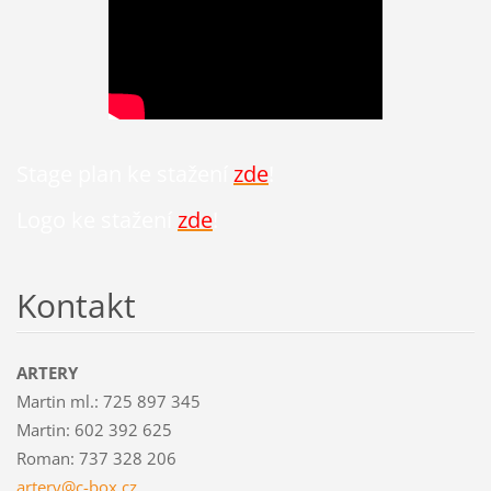
Stage plan ke stažení
zde
!
Logo ke stažení
zde
!
Kontakt
ARTERY
Martin ml.: 725 897 345
Martin: 602 392 625
Roman: 737 328 206
artery@c
-box.cz