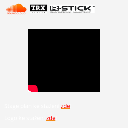
Stage plan ke stažení
zde
!
Logo ke stažení
zde
!