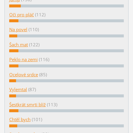
Oči pro pláč
(112)
Na povel
(110)
Šach mat
(122)
Peklo na zemi
(116)
Ocelové srdce
(85)
Vylemtal
(87)
Šestkrát smrti blíž
(113)
Chtěl bych
(101)