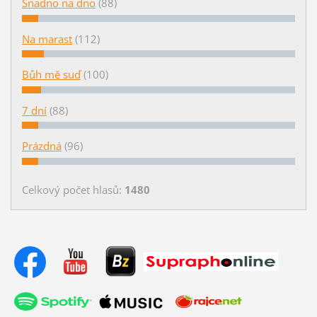
Snadno na dno
(88)
Na marast
(112)
Bůh mě suď
(100)
7 dní
(88)
Prázdná
(96)
Celkový počet hlasů:
1480