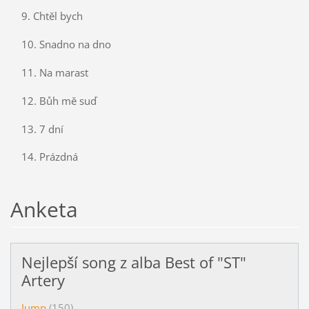
9. Chtěl bych
10. Snadno na dno
11. Na marast
12. Bůh mě suď
13. 7 dní
14. Prázdná
Anketa
Nejlepší song z alba Best of "ST"
Artery
Jump
(150)