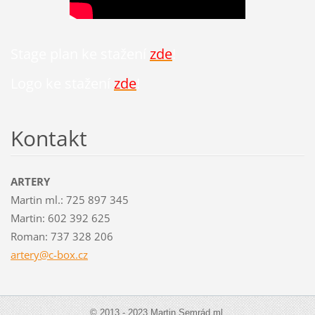
Stage plan ke stažení
zde
!
Logo ke stažení
zde
!
Kontakt
ARTERY
Martin ml.: 725 897 345
Martin: 602 392 625
Roman: 737 328 206
artery@c
-box.cz
© 2013 - 2023 Martin Semrád ml.