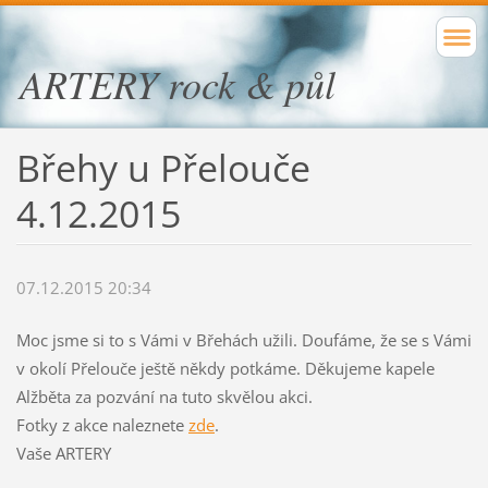
ARTERY rock & půl
Břehy u Přelouče
4.12.2015
07.12.2015 20:34
Moc jsme si to s Vámi v Břehách užili. Doufáme, že se s Vámi
v okolí Přelouče ještě někdy potkáme. Děkujeme kapele
Alžběta za pozvání na tuto skvělou akci.
Fotky z akce naleznete
zde
.
Vaše ARTERY