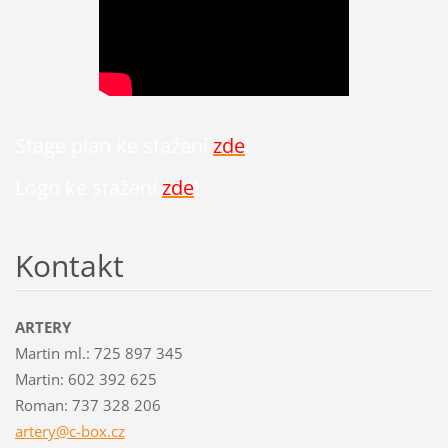
Stage plan ke stažení
zde
!
Logo ke stažení
zde
!
Kontakt
ARTERY
Martin ml.: 725 897 345
Martin: 602 392 625
Roman: 737 328 206
artery@c
-box.cz