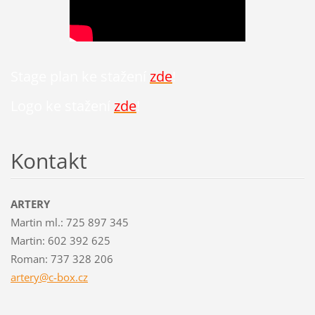
Stage plan ke stažení
zde
!
Logo ke stažení
zde
!
Kontakt
ARTERY
Martin ml.: 725 897 345
Martin: 602 392 625
Roman: 737 328 206
artery@c
-box.cz