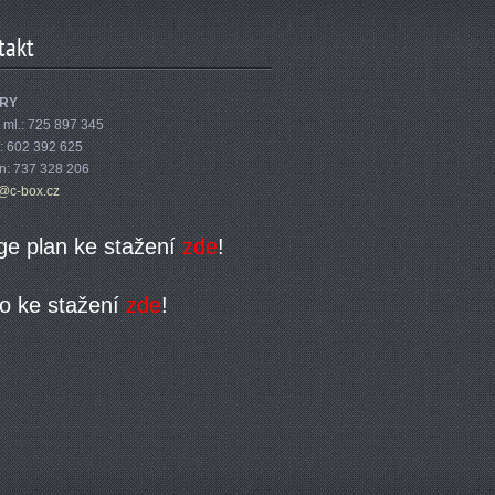
takt
RY
 ml.: 725 897 345
n: 602 392 625
: 737 328 206
y@c
-box.cz
ge plan ke stažení
zde
!
o ke stažení
zde
!