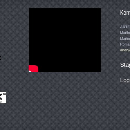
Kon
ARTE
Martin
Marti
Roman
arter
Sta
Log