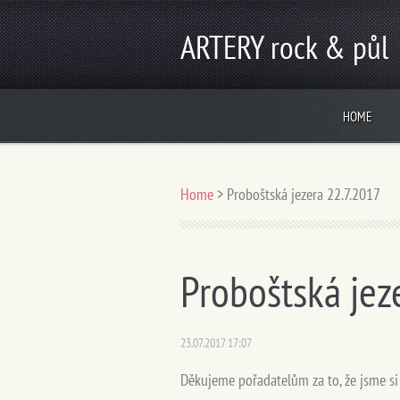
ARTERY rock & půl
HOME
Home
>
Proboštská jezera 22.7.2017
Proboštská jez
23.07.2017 17:07
Děkujeme pořadatelům za to, že jsme si 