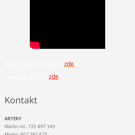
Stage plan ke stažení
zde
!
Logo ke stažení
zde
!
Kontakt
ARTERY
Martin ml.: 725 897 345
Martin: 602 392 625