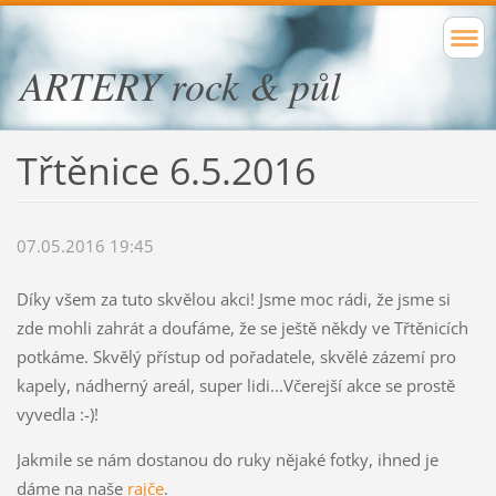
ARTERY rock & půl
Třtěnice 6.5.2016
07.05.2016 19:45
Díky všem za tuto skvělou akci! Jsme moc rádi, že jsme si
zde mohli zahrát a doufáme, že se ještě někdy ve Třtěnicích
potkáme. Skvělý přístup od pořadatele, skvělé zázemí pro
kapely, nádherný areál, super lidi...Včerejší akce se prostě
vyvedla :-)!
Jakmile se nám dostanou do ruky nějaké fotky, ihned je
dáme na naše
rajče
.